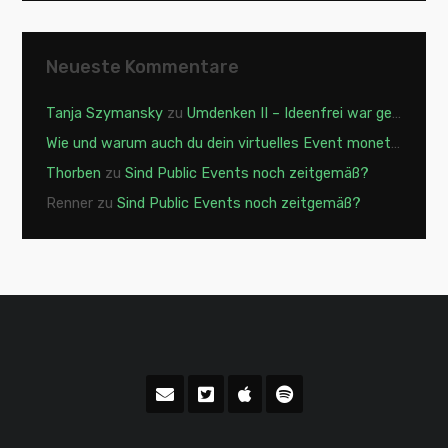
Neueste Kommentare
Tanja Szymansky
zu
Umdenken II – Ideenfrei war gestern
Wie und warum auch du dein virtuelles Event monetarisieren solltest - XING Events | MICE Innovation Sessions
Thorben
zu
Sind Public Events noch zeitgemäß?
Renner
zu
Sind Public Events noch zeitgemäß?