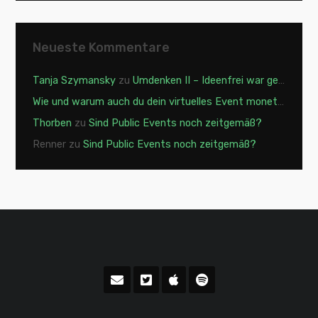
Neueste Kommentare
Tanja Szymansky
zu
Umdenken II – Ideenfrei war gestern
Wie und warum auch du dein virtuelles Event monetarisieren solltest - XING Events | MICE Innovation Sessions
Thorben
zu
Sind Public Events noch zeitgemäß?
Renner
zu
Sind Public Events noch zeitgemäß?